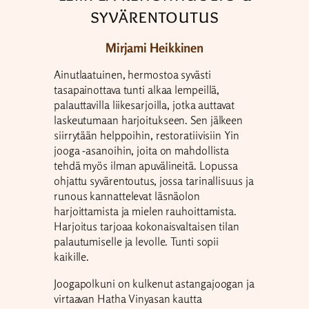
syvärentoutus
Mirjami Heikkinen
Ainutlaatuinen, hermostoa syvästi
tasapainottava tunti alkaa lempeillä,
palauttavilla liikesarjoilla, jotka auttavat
laskeutumaan harjoitukseen. Sen jälkeen
siirrytään helppoihin, restoratiivisiin Yin
jooga -asanoihin, joita on mahdollista
tehdä myös ilman apuvälineitä. Lopussa
ohjattu syvärentoutus, jossa tarinallisuus ja
runous kannattelevat läsnäolon
harjoittamista ja mielen rauhoittamista.
Harjoitus tarjoaa kokonaisvaltaisen tilan
palautumiselle ja levolle. Tunti sopii
kaikille.
Joogapolkuni on kulkenut astangajoogan ja
virtaavan Hatha Vinyasan kautta