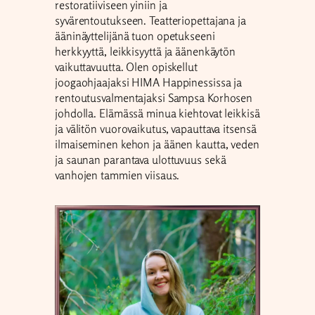
restoratiiviseen yiniin ja
syvärentoutukseen. Teatteriopettajana ja
ääninäyttelijänä tuon opetukseeni
herkkyyttä, leikkisyyttä ja äänenkäytön
vaikuttavuutta. Olen opiskellut
joogaohjaajaksi HIMA Happinessissa ja
rentoutusvalmentajaksi Sampsa Korhosen
johdolla. Elämässä minua kiehtovat leikkisä
ja välitön vuorovaikutus, vapauttava itsensä
ilmaiseminen kehon ja äänen kautta, veden
ja saunan parantava ulottuvuus sekä
vanhojen tammien viisaus.