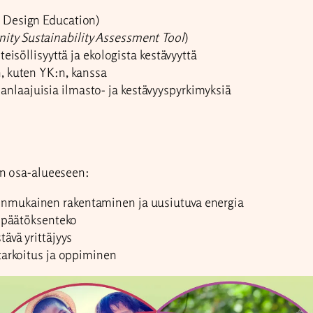
e Design Education)
ty Sustainability Assessment Tool
)
teisöllisyyttä ja ekologista kestävyyttä
n, kuten YK:n, kanssa
nlaajuisia ilmasto- ja kestävyyspyrkimyksiä
en osa-alueeseen:
onmukainen rakentaminen ja uusiutuva energia
va päätöksenteko
tävä yrittäjyys
n tarkoitus ja oppiminen