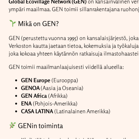
Global Ecovillage Network (GEN)
on kansainvälinen verk
ympäri maailmaa. GEN toimii sillanrakentajana ruohonjuu
Mikä on GEN?
GEN (perustettu vuonna 1995) on kansalaisjärjestö, joka t
Verkoston kautta jaetaan tietoa, kokemuksia ja työkaluj
joka kokoaa yhteen käytännön ratkaisuja ilmastohaaste
GEN toimii maailmanlaajuisesti viidellä alueella:
GEN Europe
(Eurooppa)
GENOA
(Aasia ja Oseania)
GEN Africa
(Afrikka)
ENA
(Pohjois-Amerikka)
CASA
LATINA
(Latinalainen Amerikka)
GENin toiminta