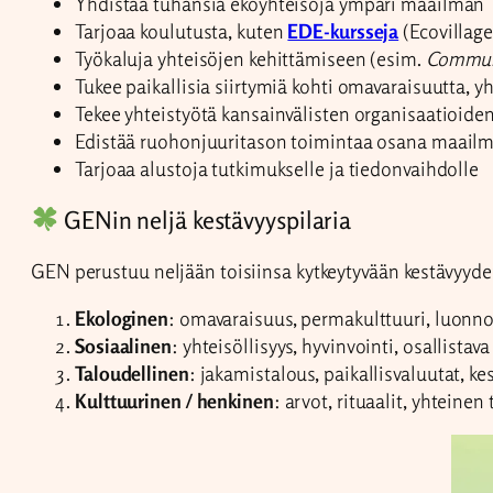
Yhdistää tuhansia ekoyhteisöjä ympäri maailman
Tarjoaa koulutusta, kuten
EDE-kursseja
(Ecovillag
Työkaluja yhteisöjen kehittämiseen (esim.
Communi
Tukee paikallisia siirtymiä kohti omavaraisuutta, yh
Tekee yhteistyötä kansainvälisten organisaatioide
Edistää ruohonjuuritason toimintaa osana maailma
Tarjoaa alustoja tutkimukselle ja tiedonvaihdolle
GENin neljä kestävyyspilaria
GEN perustuu neljään toisiinsa kytkeytyvään kestävyyd
Ekologinen
: omavaraisuus, permakulttuuri, luonn
Sosiaalinen
: yhteisöllisyys, hyvinvointi, osallista
Taloudellinen
: jakamistalous, paikallisvaluutat, kes
Kulttuurinen / henkinen
: arvot, rituaalit, yhteine