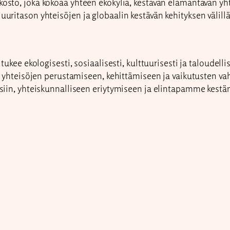
osto, joka kokoaa yhteen ekokyliä, kestävän elämäntavan yhtei
ritason yhteisöjen ja globaalin kestävän kehityksen välillä
ukee ekologisesti, sosiaalisesti, kulttuurisesti ja taloudelli
a yhteisöjen perustamiseen, kehittämiseen ja vaikutusten v
isiin, yhteiskunnalliseen eriytymiseen ja elintapamme kest