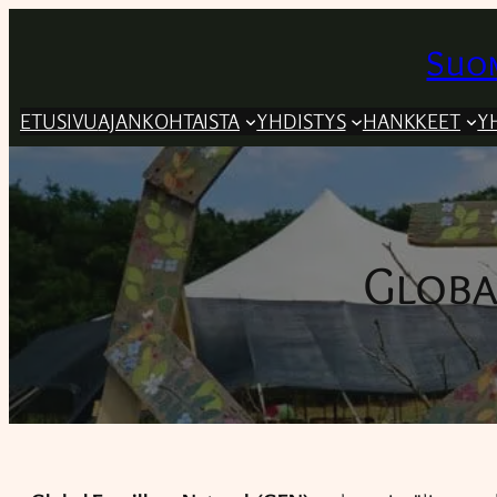
Suom
ETUSIVU
AJANKOHTAISTA
YHDISTYS
HANKKEET
Y
Globa