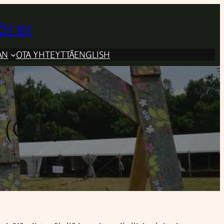
öt ry
AN
OTA YHTEYTTÄ
ENGLISH
 (GEN)