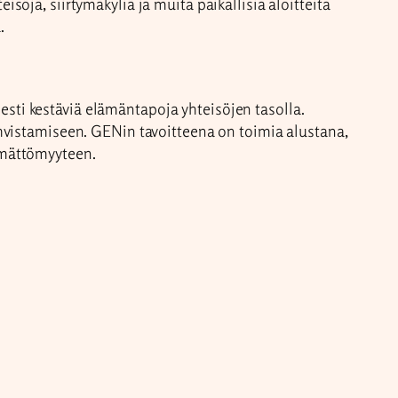
söjä, siirtymäkyliä ja muita paikallisia aloitteita
.
sesti kestäviä elämäntapoja yhteisöjen tasolla.
ahvistamiseen. GENin tavoitteena on toimia alustana,
ämättömyyteen.