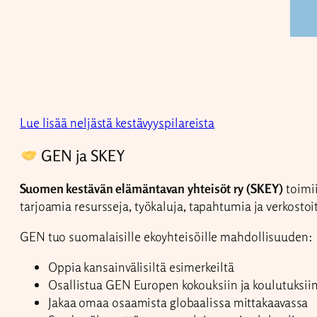
Lue lisää neljästä kestävyyspilareista
GEN ja SKEY
Suomen kestävän elämäntavan yhteisöt ry (SKEY)
toimii
tarjoamia resursseja, työkaluja, tapahtumia ja verkost
GEN tuo suomalaisille ekoyhteisöille mahdollisuuden:
Oppia kansainvälisiltä esimerkeiltä
Osallistua GEN Europen kokouksiin ja koulutuksii
Jakaa omaa osaamista globaalissa mittakaavassa