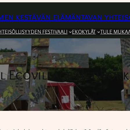
en kestävän elämäntavan yhteis
HTEISÖLLISYYDEN FESTIVAALI
EKOKYLÄT
TULE MUKA
l Ecovillage Network