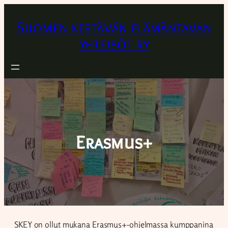
Suomen kestävän elämäntavan
yhteisöt ry
Erasmus+
SKEY on ollut mukana Erasmus+-ohjelmassa kumppanina