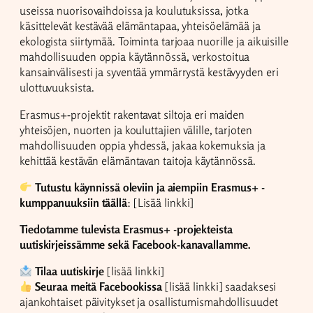
useissa nuorisovaihdoissa ja koulutuksissa, jotka
käsittelevät kestävää elämäntapaa, yhteisöelämää ja
ekologista siirtymää. Toiminta tarjoaa nuorille ja aikuisille
mahdollisuuden oppia käytännössä, verkostoitua
kansainvälisesti ja syventää ymmärrystä kestävyyden eri
ulottuvuuksista.
Erasmus+-projektit rakentavat siltoja eri maiden
yhteisöjen, nuorten ja kouluttajien välille, tarjoten
mahdollisuuden oppia yhdessä, jakaa kokemuksia ja
kehittää kestävän elämäntavan taitoja käytännössä.
Tutustu käynnissä oleviin ja aiempiin Erasmus+ -
kumppanuuksiin täällä
: [Lisää linkki]
Tiedotamme tulevista Erasmus+ -projekteista
uutiskirjeissämme sekä Facebook-kanavallamme.
Tilaa uutiskirje
[lisää linkki]
Seuraa meitä Facebookissa
[lisää linkki] saadaksesi
ajankohtaiset päivitykset ja osallistumismahdollisuudet