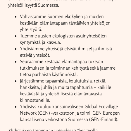
yhteisöllisyyttä Suomessa.
Vahvistamme Suomen ekokylien ja muiden
kestävään elämäntapaan tähtäävien yhteisöjen
yhteistyötä.
Tuemme uusien ekologisten asuinyhteisöjen
syntymistä ja kasvua.
Yhdistämme yhteisöjä etsivät ihmiset ja ihmisiä
etsivät yhteisöt.
Seuraamme kestävää elämäntapaa tukevan
tutkimuksen ja toiminnan kehitystä sekä jaamme
tietoa parhaista käytännöistä.
Järjestämme tapaamisia, koulutuksia, retkiä,
hankkeita, juhlia ja muita tapahtumia – kaikille
kestävästä ja yhteisöllisestä elämäntavasta
kiinnostuneille.
Yhdistys kuuluu kansainväliseen Global Ecovillage
Network (GEN) -verkostoon ja toimii GEN Europen
kansallisena verkostona Suomessa (GEN-Finland).
Yhdistyksen toiminnan yhteydessä “kestävällä