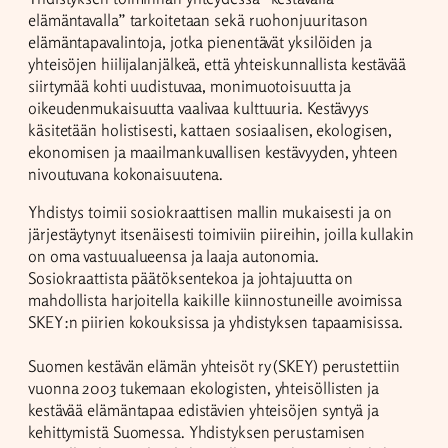
elämäntavalla” tarkoitetaan sekä ruohonjuuritason
elämäntapavalintoja, jotka pienentävät yksilöiden ja
yhteisöjen hiilijalanjälkeä, että yhteiskunnallista kestävää
siirtymää kohti uudistuvaa, monimuotoisuutta ja
oikeudenmukaisuutta vaalivaa kulttuuria. Kestävyys
käsitetään holistisesti, kattaen sosiaalisen, ekologisen,
ekonomisen ja maailmankuvallisen kestävyyden, yhteen
nivoutuvana kokonaisuutena.
Yhdistys toimii sosiokraattisen mallin mukaisesti ja on
järjestäytynyt itsenäisesti toimiviin piireihin, joilla kullakin
on oma vastuualueensa ja laaja autonomia.
Sosiokraattista päätöksentekoa ja johtajuutta on
mahdollista harjoitella kaikille kiinnostuneille avoimissa
SKEY:n piirien kokouksissa ja yhdistyksen tapaamisissa.
Suomen kestävän elämän yhteisöt ry (SKEY) perustettiin
vuonna 2003 tukemaan ekologisten, yhteisöllisten ja
kestävää elämäntapaa edistävien yhteisöjen syntyä ja
kehittymistä Suomessa. Yhdistyksen perustamisen