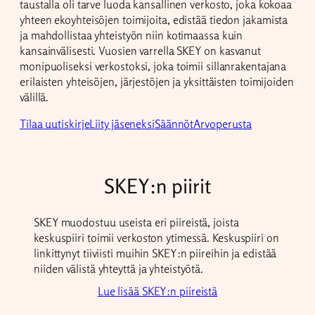
taustalla oli tarve luoda kansallinen verkosto, joka kokoaa
yhteen ekoyhteisöjen toimijoita, edistää tiedon jakamista
ja mahdollistaa yhteistyön niin kotimaassa kuin
kansainvälisesti. Vuosien varrella SKEY on kasvanut
monipuoliseksi verkostoksi, joka toimii sillanrakentajana
erilaisten yhteisöjen, järjestöjen ja yksittäisten toimijoiden
välillä.
Tilaa uutiskirje
Liity jäseneksi
Säännöt
Arvoperusta
SKEY:n piirit
SKEY muodostuu useista eri piireistä, joista
keskuspiiri toimii verkoston ytimessä. Keskuspiiri on
linkittynyt tiiviisti muihin SKEY:n piireihin ja edistää
niiden välistä yhteyttä ja yhteistyötä.
Lue lisää SKEY:n piireistä