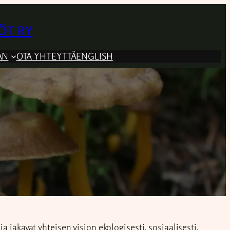
öt ry
AN
OTA YHTEYTTÄ
ENGLISH
a jakavat yhteisen vision ekologisesti, sosiaalisesti,