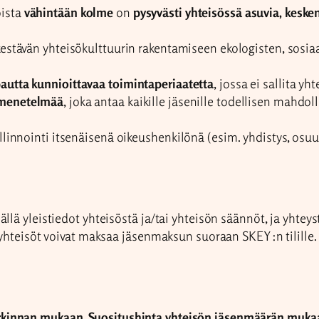
oista
vähintään kolme
on
pysyvästi yhteisössä asuvia, keske
estävän yhteisökulttuurin rakentamiseen ekologisten, sosiaa
pautta kunnioittavaa toimintaperiaatetta
, jossa ei sallita y
komenetelmää
, joka antaa kaikille jäsenille todellisen mahdo
llinnointi itsenäisenä oikeushenkilönä (esim. yhdistys, osuu
lä yleistiedot yhteisöstä ja/tai yhteisön säännöt, ja yhteys
 yhteisöt voivat maksaa jäsenmaksun suoraan SKEY:n tilille.
innan mukaan. Suositushinta yhteisön jäsenmäärän mukaan 