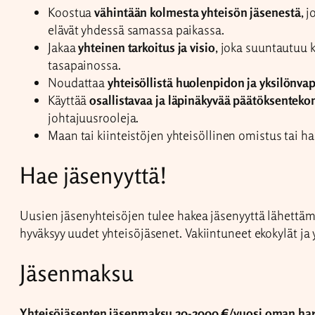
Koostua
vähintään kolmesta yhteisön jäsenestä
, j
elävät yhdessä samassa paikassa.
Jakaa
yhteinen tarkoitus ja visio
, joka suuntautuu k
tasapainossa.
Noudattaa
yhteisöllistä huolenpidon ja yksilönva
Käyttää
osallistavaa ja läpinäkyvää päätöksente
johtajuusrooleja.
Maan tai kiinteistöjen yhteisöllinen omistus tai ha
Hae jäsenyyttä!
Uusien jäsenyhteisöjen tulee hakea jäsenyyttä lähettämäl
hyväksyy uudet yhteisöjäsenet. Vakiintuneet ekokylät ja
Jäsenmaksu
Yhteisöjäsenten jäsenmaksu 20-2000 €/vuosi oman hark