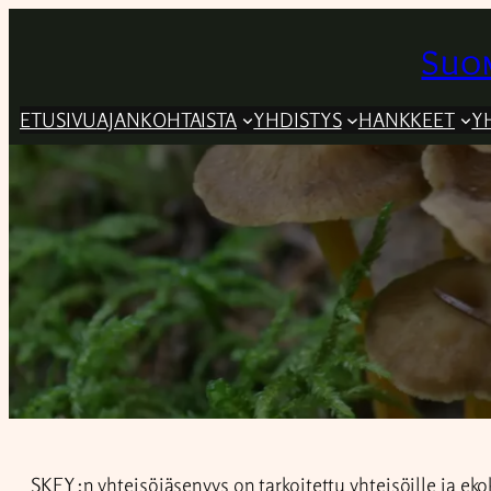
Suom
ETUSIVU
AJANKOHTAISTA
YHDISTYS
HANKKEET
Y
SKEY:n yhteisöjäsenyys on tarkoitettu yhteisöille ja ekok