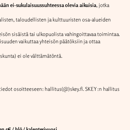
nään ei-sukulaisuussuhteessa olevia aikuisia
, jotka
listen, taloudellisten ja kulttuuristen osa-alueiden
hteisön sisäistä tai ulkopuolista vahingoittavaa toimintaa.
llisuuden vaikuttaa yhteisön päätöksiin ja ottaa
skunta) ei ole välttämätöntä.
tiedot osoitteeseen: hallitus(@)skey.fi. SKEY:n hallitus
5€ / hlö / kalenterivuosi.