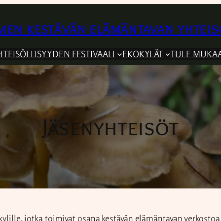
en kestävän elämäntavan yhteis
HTEISÖLLISYYDEN FESTIVAALI
EKOKYLÄT
TULE MUKA
Jäsenyhteisöt
ylille, jotka toimivat osana kestävän elämäntavan verkostoa j