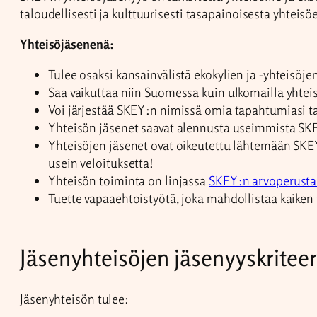
taloudellisesti ja kulttuurisesti tasapainoisesta yhtei
Yhteisöjäsenenä:
Tulee osaksi kansainvälistä ekokylien ja -yhteisöje
Saa vaikuttaa niin Suomessa kuin ulkomailla yhteisö
Voi järjestää SKEY:n nimissä omia tapahtumiasi t
Yhteisön jäsenet saavat alennusta useimmista SK
Yhteisöjen jäsenet ovat oikeutettu lähtemään SKE
usein veloituksetta!
Yhteisön toiminta on linjassa
SKEY:n arvoperust
Tuette vapaaehtoistyötä, joka mahdollistaa kaiken
Jäsenyhteisöjen jäsenyyskriteer
Jäsenyhteisön tulee: