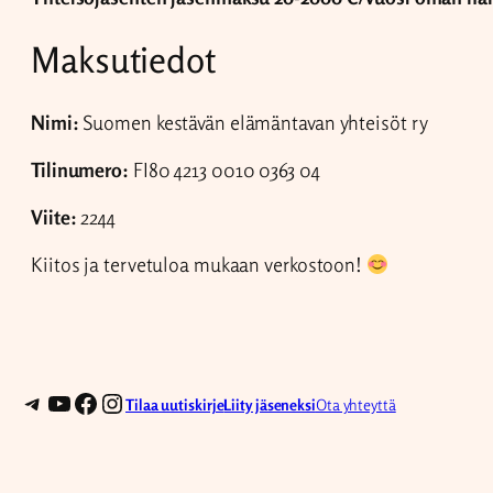
Maksutiedot
Nimi:
Suomen kestävän elämäntavan yhteisöt ry
Tilinumero:
FI80 4213 0010 0363 04
Viite:
2244
Kiitos ja tervetuloa mukaan verkostoon!
Telegram
YouTube
Facebook
Instagram
Tilaa uutiskirje
Liity jäseneksi
Ota yhteyttä