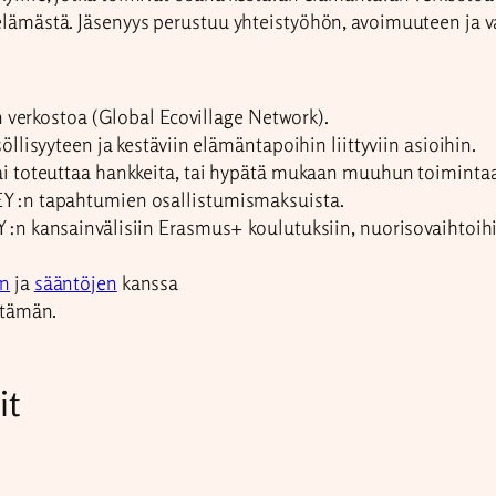
söelämästä. Jäsenyys perustuu yhteistyöhön, avoimuuteen ja v
n verkostoa (Global Ecovillage Network).
llisyyteen ja kestäviin elämäntapoihin liittyviin asioihin.
ai toteuttaa hankkeita, tai hypätä mukaan muuhun toimintaa
EY:n tapahtumien osallistumismaksuista.
Y:n kansainvälisiin Erasmus+ koulutuksiin, nuorisovaihtoih
an
ja
sääntöjen
kanssa
 tämän.
it