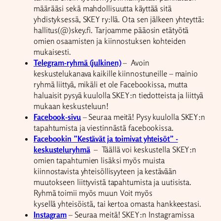
määrääsi sekä mahdollisuutta käyttää sitä
yhdistyksessä, SKEY ry:llä. Ota sen jälkeen yhteyttä:
hallitus(@)skey.fi. Tarjoamme pääosin etätyötä
omien osaamisten ja kiinnostuksen kohteiden
mukaisesti.
Telegram-ryhmä (julkinen)
– Avoin
keskustelukanava kaikille kiinnostuneille – mainio
ryhmä liittyä, mikäli et ole Facebookissa, mutta
haluaisit pysyä kuulolla SKEY:n tiedotteista ja liittyä
mukaan keskusteluun!
Facebook-sivu
– Seuraa meitä! Pysy kuulolla SKEY:n
tapahtumista ja viestinnästä facebookissa.
Facebookin ”Kestävät ja toimivat yhteisöt” -
keskusteluryhmä
– Täällä voi keskustella SKEY:n
omien tapahtumien lisäksi myös muista
kiinnostavista yhteisöllisyyteen ja kestävään
muutokseen liittyvistä tapahtumista ja uutisista.
Ryhmä toimii myös muun Voit myös
kysellä yhteisöistä, tai kertoa omasta hankkeestasi.
Instagram
– Seuraa meitä! SKEY:n Instagramissa