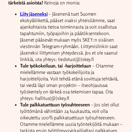
tärkeistä asioista!
Keinoja on monia:
Liity jäseneksi
– Jäsenenä tuet Suomen
ekokyläliikettä, pääset osaksi yhteisöämme, saat
ajankohtaista tietoa toiminnasta ja voit osallistua
tapahtumiin, työpajoihin ja päätöksentekoon.
Jäsenet pääsevät mukaan myös SKEY:n sisäisen
viestinnän Telegram-ryhmään. Liittymislinkin saat
jäseneksi liittymisen yhteydessä. Jos et ole saanut
linkkiä, ota yhteys: tiedotus(@)skey.fi
Tule työkokeiluun, tai -harjoitteluun
– Otamme
mielellämme vastaan työkokeilijoita ja
harjoittelijoita. Voit tehdä etänä sovittuja tehtäviä,
tai viedä läpi oman projektin – itseohjautuva
työskentely on tärkeä osa tekemisen tapaa. Ota
yhteys: hallitus(@)skey.fi
Tule palkkatuettuun työsuhteeseen
– Jos olet ollut
työttömänä vähintään 24 kuukautta, voit olla
oikeutettu 100% palkkatuettuun työsuhteeseen.
Otamme mielellämme uusia työntekijöitä mukaan –
tarkista ensin työttömyysvirkailijaltasi palkkatuen