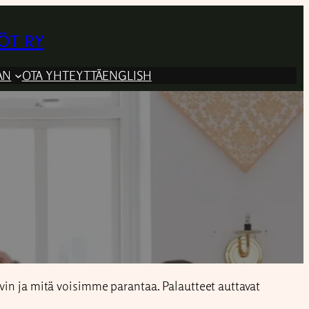
öt ry
AN
OTA YHTEYTTÄ
ENGLISH
yvin ja mitä voisimme parantaa. Palautteet auttavat