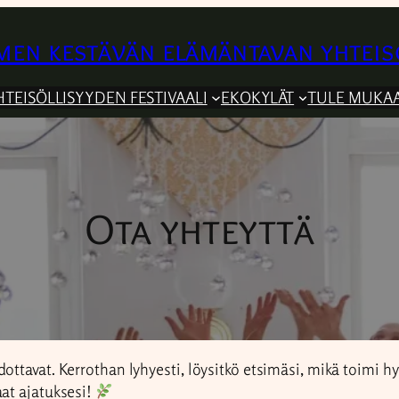
en kestävän elämäntavan yhteis
HTEISÖLLISYYDEN FESTIVAALI
EKOKYLÄT
TULE MUKA
Ota yhteyttä
ttavat. Kerrothan lyhyesti, löysitkö etsimäsi, mikä toimi h
aat ajatuksesi!