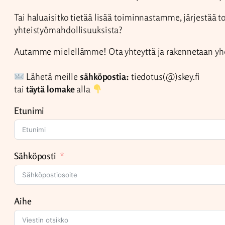
Tai haluaisitko tietää lisää toiminnastamme, järjestää t
yhteistyömahdollisuuksista?
Autamme mielellämme! Ota yhteyttä ja rakennetaan yhd
Lähetä meille
sähköpostia:
tiedotus(@)skey.fi
tai
täytä lomake
alla
Etunimi
Sähköposti
Aihe