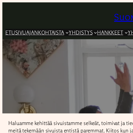
Suom
ETUSIVU
AJANKOHTAISTA
YHDISTYS
HANKKEET
Y
Haluamme kehittää sivuistamme selkeät, toimivat ja tiedo
meitä tekemään sivuista entistä paremmat. Kiitos kun j