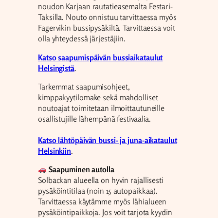
noudon Karjaan rautatieasemalta Festari-
Taksilla. Nouto onnistuu tarvittaessa myös
Fagervikin bussipysäkiltä. Tarvittaessa voit
olla yhteydessä järjestäjiin.
Katso saapumispäivän bussiaikataulut
Helsingistä
.
Tarkemmat saapumisohjeet,
kimppakyytilomake sekä mahdolliset
noutoajat toimitetaan ilmoittautuneille
osallistujille lähempänä festivaalia.
Katso lähtöpäivän bussi- ja juna-aikataulut
Helsinkiin
.
Saapuminen autolla
Solbackan alueella on hyvin rajallisesti
pysäköintitilaa (noin 15 autopaikkaa).
Tarvittaessa käytämme myös lähialueen
pysäköintipaikkoja. Jos voit tarjota kyydin