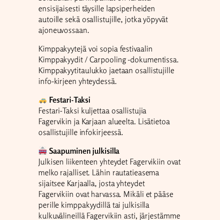
ensisijaisesti täysille lapsiperheiden
autoille sekä osallistujille, jotka yöpyvät
ajoneuvossaan.
Kimppakyytejä voi sopia festivaalin
Kimppakyydit / Carpooling -dokumentissa.
Kimppakyytitaulukko jaetaan osallistujille
info-kirjeen yhteydessä.
Festari-Taksi
Festari-Taksi kuljettaa osallistujia
Fagervikin ja Karjaan alueelta. Lisätietoa
osallistujille infokirjeessä.
Saapuminen julkisilla
Julkisen liikenteen yhteydet Fagervikiin ovat
melko rajalliset. Lähin rautatieasema
sijaitsee Karjaalla, josta yhteydet
Fagervikiin ovat harvassa. Mikäli et pääse
perille kimppakyydillä tai julkisilla
kulkuvälineillä Fagervikiin asti, järjestämme