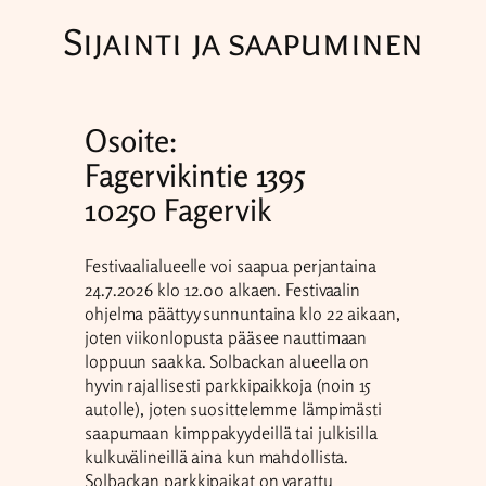
Sijainti ja saapuminen
Osoite:
Fagervikintie 1395
10250 Fagervik
Festivaalialueelle voi saapua perjantaina
24.7.2026 klo 12.00 alkaen. Festivaalin
ohjelma päättyy sunnuntaina klo 22 aikaan,
joten viikonlopusta pääsee nauttimaan
loppuun saakka. Solbackan alueella on
hyvin rajallisesti parkkipaikkoja (noin 15
autolle), joten suosittelemme lämpimästi
saapumaan kimppakyydeillä tai julkisilla
kulkuvälineillä aina kun mahdollista.
Solbackan parkkipaikat on varattu