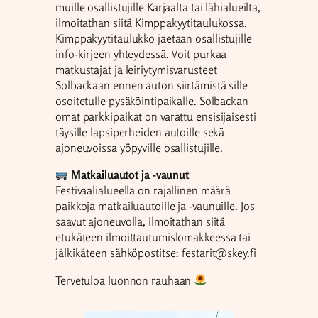
muille osallistujille Karjaalta tai lähialueilta,
ilmoitathan siitä Kimppakyytitaulukossa.
Kimppakyytitaulukko jaetaan osallistujille
info-kirjeen yhteydessä. Voit purkaa
matkustajat ja leiriytymisvarusteet
Solbackaan ennen auton siirtämistä sille
osoitetulle pysäköintipaikalle. Solbackan
omat parkkipaikat on varattu ensisijaisesti
täysille lapsiperheiden autoille sekä
ajoneuvoissa yöpyville osallistujille.
Matkailuautot ja -vaunut
Festivaalialueella on rajallinen määrä
paikkoja matkailuautoille ja -vaunuille. Jos
saavut ajoneuvolla, ilmoitathan siitä
etukäteen ilmoittautumislomakkeessa tai
jälkikäteen sähköpostitse: festarit@skey.fi
Tervetuloa luonnon rauhaan