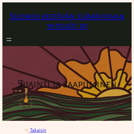
Suomen kestävän elämäntavan
yhteisöt ry
Sijainti ja saapuminen
Takaisin