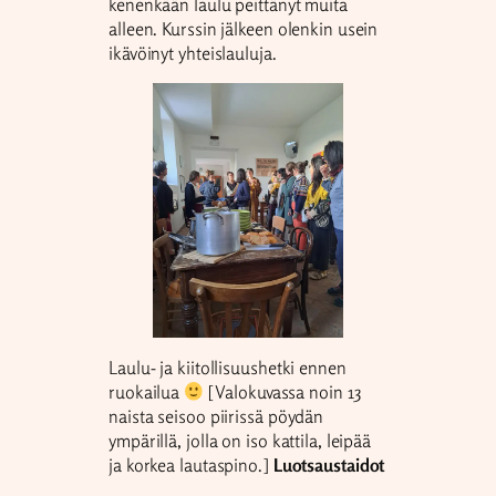
kenenkään laulu peittänyt muita
alleen. Kurssin jälkeen olenkin usein
ikävöinyt yhteislauluja.
Laulu- ja kiitollisuushetki ennen
ruokailua
[Valokuvassa noin 13
naista seisoo piirissä pöydän
ympärillä, jolla on iso kattila, leipää
ja korkea lautaspino.]
Luotsaustaidot