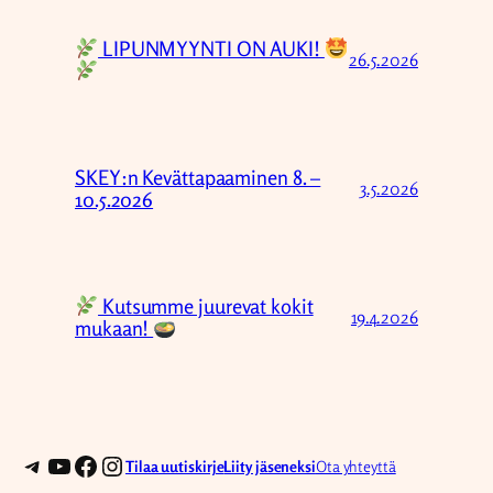
LIPUNMYYNTI ON AUKI!
26.5.2026
SKEY:n Kevättapaaminen 8. –
3.5.2026
10.5.2026
Kutsumme juurevat kokit
19.4.2026
mukaan!
Telegram
YouTube
Facebook
Instagram
Tilaa uutiskirje
Liity jäseneksi
Ota yhteyttä