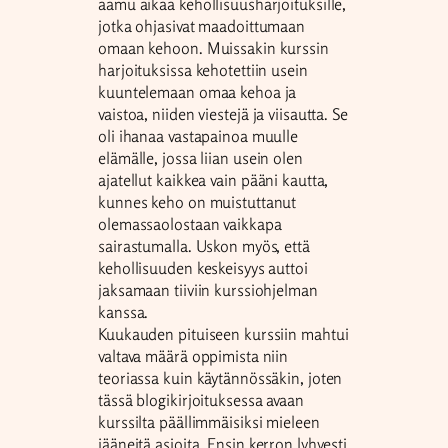
aamu aikaa kehollisuusharjoituksille,
jotka ohjasivat maadoittumaan
omaan kehoon. Muissakin kurssin
harjoituksissa kehotettiin usein
kuuntelemaan omaa kehoa ja
vaistoa, niiden viestejä ja viisautta. Se
oli ihanaa vastapainoa muulle
elämälle, jossa liian usein olen
ajatellut kaikkea vain pääni kautta,
kunnes keho on muistuttanut
olemassaolostaan vaikkapa
sairastumalla. Uskon myös, että
kehollisuuden keskeisyys auttoi
jaksamaan tiiviin kurssiohjelman
kanssa.
Kuukauden pituiseen kurssiin mahtui
valtava määrä oppimista niin
teoriassa kuin käytännössäkin, joten
tässä blogikirjoituksessa avaan
kurssilta päällimmäisiksi mieleen
jääneitä asioita. Ensin kerron lyhyesti