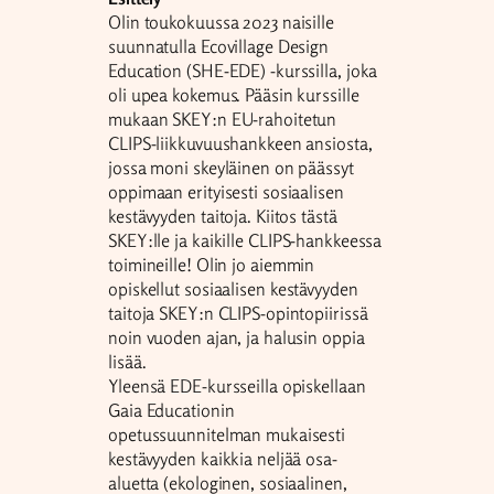
Olin toukokuussa 2023 naisille
suunnatulla Ecovillage Design
Education (SHE-EDE) -kurssilla, joka
oli upea kokemus. Pääsin kurssille
mukaan SKEY:n EU-rahoitetun
CLIPS-liikkuvuushankkeen ansiosta,
jossa moni skeyläinen on päässyt
oppimaan erityisesti sosiaalisen
kestävyyden taitoja. Kiitos tästä
SKEY:lle ja kaikille CLIPS-hankkeessa
toimineille! Olin jo aiemmin
opiskellut sosiaalisen kestävyyden
taitoja SKEY:n CLIPS-opintopiirissä
noin vuoden ajan, ja halusin oppia
lisää.
Yleensä EDE-kursseilla opiskellaan
Gaia Educationin
opetussuunnitelman mukaisesti
kestävyyden kaikkia neljää osa-
aluetta (ekologinen, sosiaalinen,