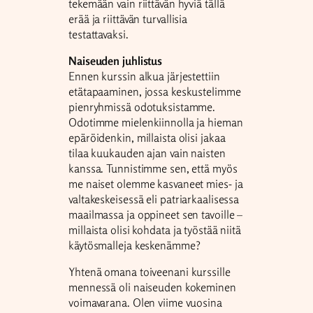
tekemään vain riittävän hyviä tällä
erää ja riittävän turvallisia
testattavaksi.
Naiseuden juhlistus
Ennen kurssin alkua järjestettiin
etätapaaminen, jossa keskustelimme
pienryhmissä odotuksistamme.
Odotimme mielenkiinnolla ja hieman
epäröidenkin, millaista olisi jakaa
tilaa kuukauden ajan vain naisten
kanssa. Tunnistimme sen, että myös
me naiset olemme kasvaneet mies- ja
valtakeskeisessä eli patriarkaalisessa
maailmassa ja oppineet sen tavoille –
millaista olisi kohdata ja työstää niitä
käytösmalleja keskenämme?
Yhtenä omana toiveenani kurssille
mennessä oli naiseuden kokeminen
voimavarana. Olen viime vuosina