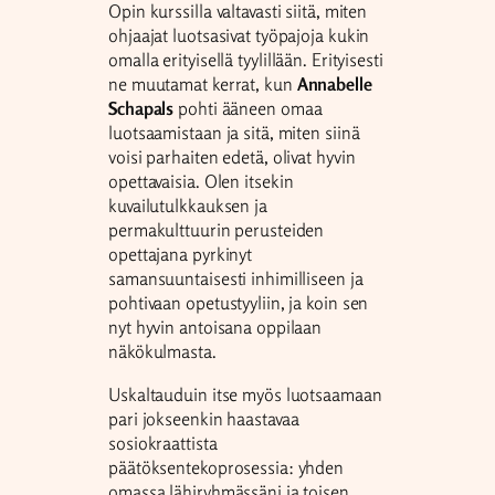
Opin kurssilla valtavasti siitä, miten
ohjaajat luotsasivat työpajoja kukin
omalla erityisellä tyylillään. Erityisesti
ne muutamat kerrat, kun
Annabelle
Schapals
pohti ääneen omaa
luotsaamistaan ja sitä, miten siinä
voisi parhaiten edetä, olivat hyvin
opettavaisia. Olen itsekin
kuvailutulkkauksen ja
permakulttuurin perusteiden
opettajana pyrkinyt
samansuuntaisesti inhimilliseen ja
pohtivaan opetustyyliin, ja koin sen
nyt hyvin antoisana oppilaan
näkökulmasta.
Uskaltauduin itse myös luotsaamaan
pari jokseenkin haastavaa
sosiokraattista
päätöksentekoprosessia: yhden
omassa lähiryhmässäni ja toisen