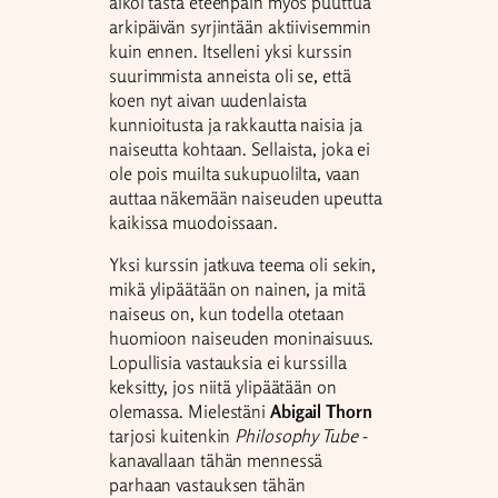
aikoi tästä eteenpäin myös puuttua
arkipäivän syrjintään aktiivisemmin
kuin ennen. Itselleni yksi kurssin
suurimmista anneista oli se, että
koen nyt aivan uudenlaista
kunnioitusta ja rakkautta naisia ja
naiseutta kohtaan. Sellaista, joka ei
ole pois muilta sukupuolilta, vaan
auttaa näkemään naiseuden upeutta
kaikissa muodoissaan.
Yksi kurssin jatkuva teema oli sekin,
mikä ylipäätään on nainen, ja mitä
naiseus on, kun todella otetaan
huomioon naiseuden moninaisuus.
Lopullisia vastauksia ei kurssilla
keksitty, jos niitä ylipäätään on
olemassa. Mielestäni
Abigail Thorn
tarjosi kuitenkin
Philosophy Tub
e
-
kanavallaan tähän mennessä
parhaan vastauksen tähän