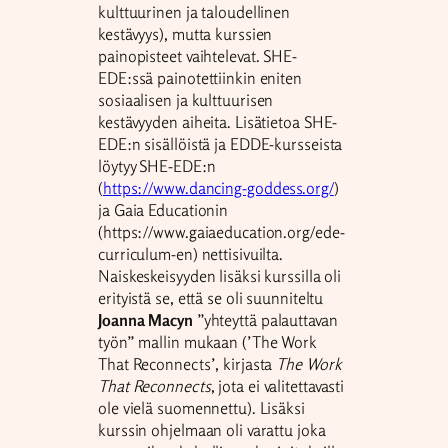
kulttuurinen ja taloudellinen
kestävyys), mutta kurssien
painopisteet vaihtelevat. SHE-
EDE:ssä painotettiinkin eniten
sosiaalisen ja kulttuurisen
kestävyyden aiheita. Lisätietoa SHE-
EDE:n sisällöistä ja EDDE-kursseista
löytyy SHE-EDE:n
(
https://www.dancing-goddess.org/
)
ja Gaia Educationin
(https://www.gaiaeducation.org/ede-
curriculum-en) nettisivuilta.
Naiskeskeisyyden lisäksi kurssilla oli
erityistä se, että se oli suunniteltu
Joanna Macyn
”yhteyttä palauttavan
työn” mallin mukaan (’The Work
That Reconnects’, kirjasta
The Work
That Reconnects
, jota ei valitettavasti
ole vielä suomennettu). Lisäksi
kurssin ohjelmaan oli varattu joka