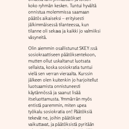
koko ryhmän kesken. Tuntui hyvältä
onnistua molemmissa saamaan
päätös aikaiseksi – erityisesti
jälkimmäisessä tilanteessa, kun
tilanne oli sekava ja kaikki jo valmiiksi
väsyneitä.
Olin aiemmin osallistunut SKEY:ssä
sosiokraattiseen päätöksentekoon,
mutten ollut uskaltanut luotsata
sellaista, koska sosiokratia tuntui
vielä sen verran vieraalta. Kurssin
jälkeen olen kuitenkin jo harjoitellut
luotsaamista onnistuneesti
käytännössä ja saanut lisää
itseluottamusta. Ymmärrän myös
entistä paremmin, miten upea
työkalu sosiokratia on! Päätöksiä
tekevät ne, joihin päätökset
vaikuttavat, ja päätöksistä pyritään