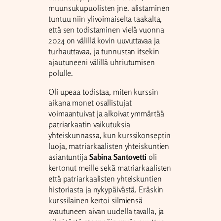
muunsukupuolisten jne. alistaminen
tuntuu niin ylivoimaiselta taakalta,
että sen todistaminen vielä vuonna
2024 on välillä kovin uuvuttavaa ja
turhauttavaa, ja tunnustan itsekin
ajautuneeni välillä uhriutumisen
polulle.
Oli upeaa todistaa, miten kurssin
aikana monet osallistujat
voimaantuivat ja alkoivat ymmärtää
patriarkaatin vaikutuksia
yhteiskunnassa, kun kurssikonseptin
luoja, matriarkaalisten yhteiskuntien
asiantuntija
Sabina Santovetti
oli
kertonut meille sekä matriarkaalisten
että patriarkaalisten yhteiskuntien
historiasta ja nykypäivästä. Eräskin
kurssilainen kertoi silmiensä
avautuneen aivan uudella tavalla, ja