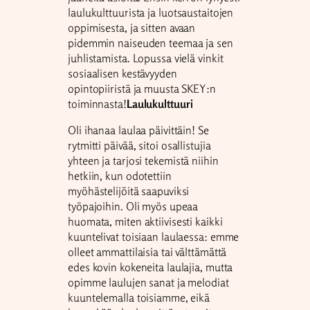
laulukulttuurista ja luotsaustaitojen
oppimisesta, ja sitten avaan
pidemmin naiseuden teemaa ja sen
juhlistamista. Lopussa vielä vinkit
sosiaalisen kestävyyden
opintopiiristä ja muusta SKEY:n
toiminnasta!
Laulukulttuuri
Oli ihanaa laulaa päivittäin! Se
rytmitti päivää, sitoi osallistujia
yhteen ja tarjosi tekemistä niihin
hetkiin, kun odotettiin
myöhästelijöitä saapuviksi
työpajoihin. Oli myös upeaa
huomata, miten aktiivisesti kaikki
kuuntelivat toisiaan laulaessa: emme
olleet ammattilaisia tai välttämättä
edes kovin kokeneita laulajia, mutta
opimme laulujen sanat ja melodiat
kuuntelemalla toisiamme, eikä