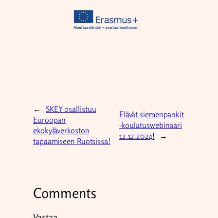
←
SKEY osallistuu
Elävät siemenpankit
Euroopan
-koulutuswebinaari
ekokyläverkoston
12.12.2024!
→
tapaamiseen Ruotsissa!
Comments
Vastaa