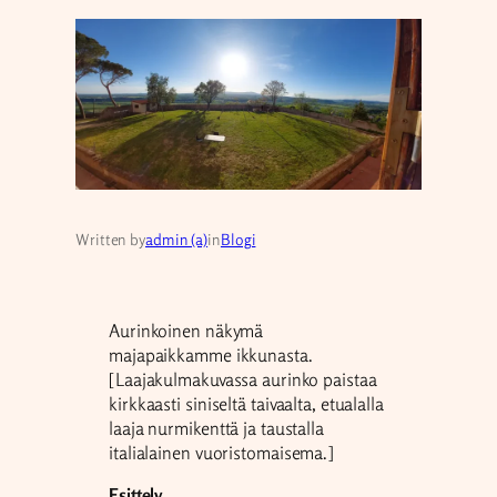
Written by
admin (a)
in
Blogi
Aurinkoinen näkymä
majapaikkamme ikkunasta.
[Laajakulmakuvassa aurinko paistaa
kirkkaasti siniseltä taivaalta, etualalla
laaja nurmikenttä ja taustalla
italialainen vuoristomaisema.]
Esittely