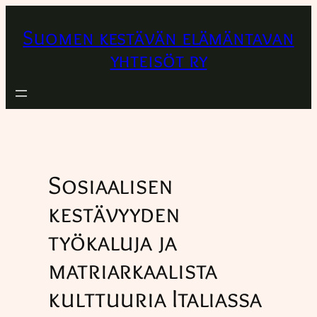
Siirry
sisältöön
Suomen kestävän elämäntavan
yhteisöt ry
Sosiaalisen
kestävyyden
työkaluja ja
matriarkaalista
kulttuuria Italiassa