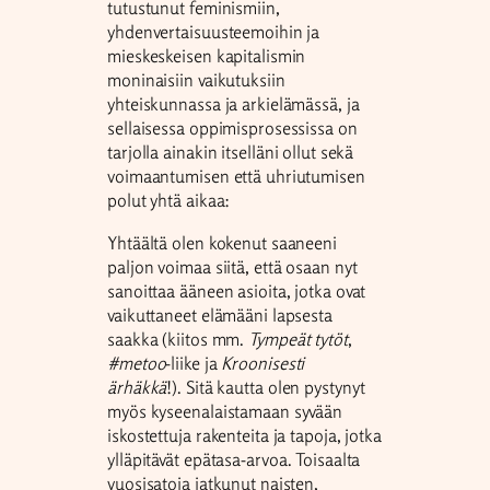
tutustunut feminismiin,
yhdenvertaisuusteemoihin ja
mieskeskeisen kapitalismin
moninaisiin vaikutuksiin
yhteiskunnassa ja arkielämässä, ja
sellaisessa oppimisprosessissa on
tarjolla ainakin itselläni ollut sekä
voimaantumisen että uhriutumisen
polut yhtä aikaa:
Yhtäältä olen kokenut saaneeni
paljon voimaa siitä, että osaan nyt
sanoittaa ääneen asioita, jotka ovat
vaikuttaneet elämääni lapsesta
saakka (kiitos mm.
Tympeät tytöt
,
#metoo
-liike ja
Kroonisesti
ärhäkkä
!). Sitä kautta olen pystynyt
myös kyseenalaistamaan syvään
iskostettuja rakenteita ja tapoja, jotka
ylläpitävät epätasa-arvoa. Toisaalta
vuosisatoja jatkunut naisten,