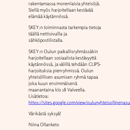
rakentamassa monenlaisia yhteisöjä.
Siellä myös harjoitellaan kestävää
elämää käytännössä.
SKEY:n toiminnasta tarkempia tietoja
täällä nettisivuilla ja
sähköpostilistalla.
SKEY:n Oulun paikallisryhmässäkin
harjoitellaan sosiaalista kestävyyttä
käytännössä, ja välillä tehdään CLIPS-
harjoituksia pienryhmissä. Oulun
yhteisöllisen asumisen ryhmä tapaa
joka kuun ensimmäisenä
maanantaina klo 18 Valveella.
Lisätietoa:
https://sites.google.com/view/oulunyhteisollinenas
Värikästä syksyä!
Niina Ollanketo