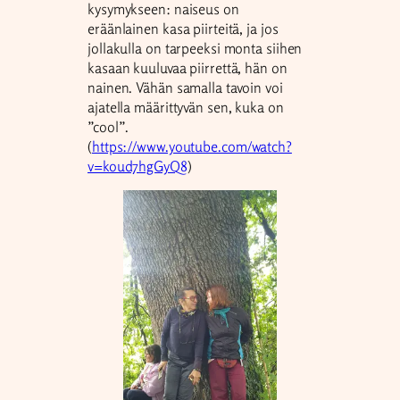
kysymykseen: naiseus on
eräänlainen kasa piirteitä, ja jos
jollakulla on tarpeeksi monta siihen
kasaan kuuluvaa piirrettä, hän on
nainen. Vähän samalla tavoin voi
ajatella määrittyvän sen, kuka on
”cool”.
(
https://www.youtube.com/watch?
v=koud7hgGyQ8
)