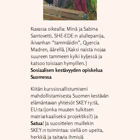
Kuvassa oikealla: Minä ja Sabina
Santovetti, SHE-EDE:n alullepanija,
ikivanhan ”tammiäidin”, Quercia
Madren, äärellä. [Kaksi naista nojaa
suureen tammeen kylki kyljessä ja
katsoo toisiaan hymyillen.]
Sosiaalisen kestävyyden opiskelua
Suomessa
Kiitän kurssiosallistumiseni
mahdollistamisesta Suomen kestävän
elämäntavan yhteisöt SKEY ry:tä,
EU:ta (jonka muuten tulkitsen
matriarkaaliseksi projektiksi!) ja
Satua
! Ja suosittelen muillekin
SKEY:n toimintaa: siellä on upeita,
herkkiä ja taitavia ihmisiä