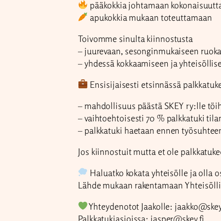
pääkokkia johtamaan kokonaisuutt
apukokkia mukaan toteuttamaan
Toivomme sinulta kiinnostusta
– juurevaan, sesonginmukaiseen ruoka
– yhdessä kokkaamiseen ja yhteisölli
Ensisijaisesti etsinnässä palkkatuke
– mahdollisuus päästä SKEY ry:lle töih
– vaihtoehtoisesti 70 % palkkatuki ti
– palkkatuki haetaan ennen työsuhtee
Jos kiinnostuit mutta et ole palkkatukee
Haluatko kokata yhteisölle ja olla
Lähde mukaan rakentamaan Yhteisöllis
Yhteydenotot Jaakolle: jaakko@skey
Palkkatukiasioissa: jasper@skey.fi