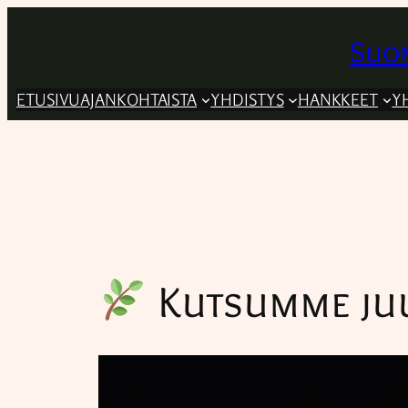
Siirry
sisältöön
Suom
ETUSIVU
AJANKOHTAISTA
YHDISTYS
HANKKEET
Y
Kutsumme juu