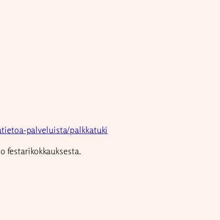
atietoa-palveluista/palkkatuki
io festarikokkauksesta.