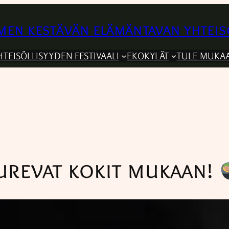
en kestävän elämäntavan yhteis
HTEISÖLLISYYDEN FESTIVAALI
EKOKYLÄT
TULE MUKA
revat kokit mukaan!