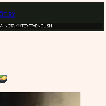
öt ry
AN
OTA YHTEYTTÄ
ENGLISH