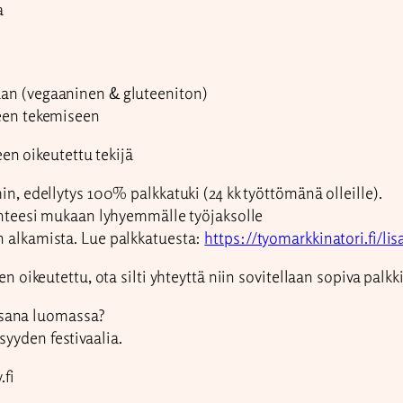
a
an (vegaaninen & gluteeniton)
seen tekemiseen
en oikeutettu tekijä
in, edellytys 100% palkkatuki (24 kk työttömänä olleille).
lanteesi mukaan lyhyemmälle työjaksolle
n alkamista. Lue palkkatuesta:
https://tyomarkkinatori.fi/lis
n oikeutettu, ota silti yhteyttä niin sovitellaan sopiva palkk
 osana luomassa?
yyden festivaalia.
.fi