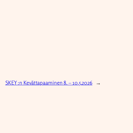
SKEY:n Kevättapaaminen 8. – 10.5.2026
→