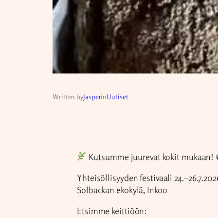
Written by
Jasper
in
Uutiset
Kutsumme juurevat kokit mukaan!
Yhteisöllisyyden festivaali 24.–26.7.202
Solbackan ekokylä, Inkoo
Etsimme keittiöön: