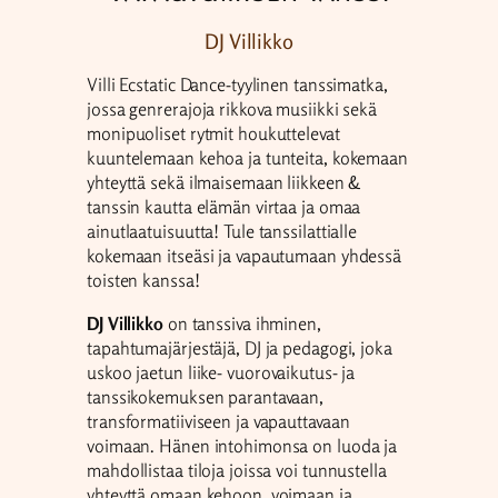
DJ Villikko
Villi Ecstatic Dance-tyylinen tanssimatka,
jossa genrerajoja rikkova musiikki sekä
monipuoliset rytmit houkuttelevat
kuuntelemaan kehoa ja tunteita, kokemaan
yhteyttä sekä ilmaisemaan liikkeen &
tanssin kautta elämän virtaa ja omaa
ainutlaatuisuutta! Tule tanssilattialle
kokemaan itseäsi ja vapautumaan yhdessä
toisten kanssa!
DJ Villikko
on tanssiva ihminen,
tapahtumajärjestäjä, DJ ja pedagogi, joka
uskoo jaetun liike- vuorovaikutus- ja
tanssikokemuksen parantavaan,
transformatiiviseen ja vapauttavaan
voimaan. Hänen intohimonsa on luoda ja
mahdollistaa tiloja joissa voi tunnustella
yhteyttä omaan kehoon, voimaan ja